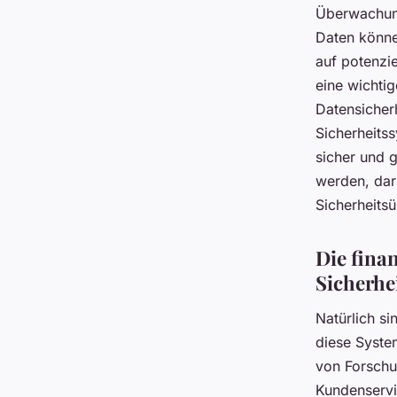
Überwachung
Daten könne
auf potenzi
eine wichtig
Datensicherh
Sicherheits
sicher und 
werden, dar
Sicherheits
Die fina
Sicherhe
Natürlich si
diese Syste
von Forschu
Kundenservi