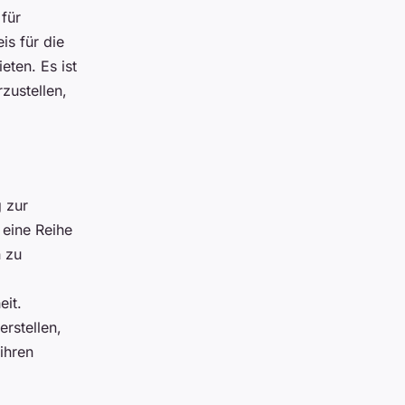
 für
is für die
eten. Es ist
rzustellen,
 zur
 eine Reihe
n zu
eit.
rstellen,
ihren