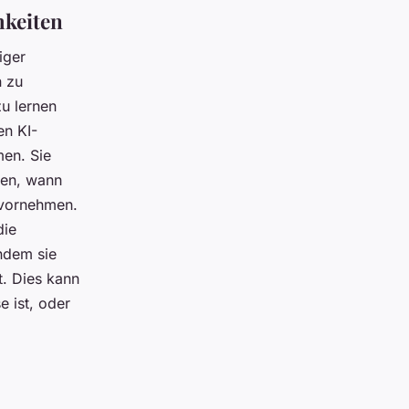
hkeiten
iger
n zu
u lernen
en KI-
en. Sie
nen, wann
 vornehmen.
die
ndem sie
. Dies kann
 ist, oder