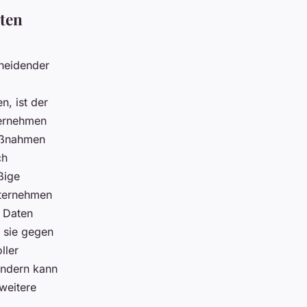
rten
cheidender
, ist der
ternehmen
aßnahmen
ch
ßige
nternehmen
 Daten
 sie gegen
ller
ondern kann
weitere