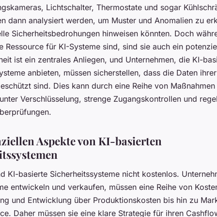
skameras, Lichtschalter, Thermostate und sogar Kühlschr
n dann analysiert werden, um Muster und Anomalien zu erk
elle Sicherheitsbedrohungen hinweisen könnten. Doch währ
e Ressource für KI-Systeme sind, sind sie auch ein potenziel
eit ist ein zentrales Anliegen, und Unternehmen, die KI-bas
systeme anbieten, müssen sicherstellen, dass die Daten ihre
geschützt sind. Dies kann durch eine Reihe von Maßnahmen 
unter Verschlüsselung, strenge Zugangskontrollen und reg
überprüfungen.
nziellen Aspekte von KI-basierten
itssystemen
nd KI-basierte Sicherheitssysteme nicht kostenlos. Unterneh
me entwickeln und verkaufen, müssen eine Reihe von Kosten
ng und Entwicklung über Produktionskosten bis hin zu Mar
ce. Daher müssen sie eine klare Strategie für ihren Cashflo