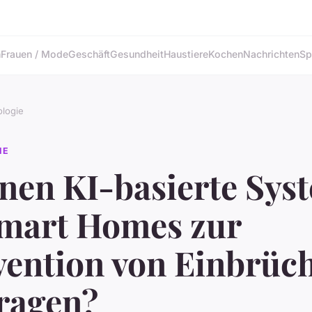
n
Frauen / Mode
Geschäft
Gesundheit
Haustiere
Kochen
Nachrichten
Sp
logie
IE
nen KI-basierte Sys
Smart Homes zur
vention von Einbrüc
tragen?