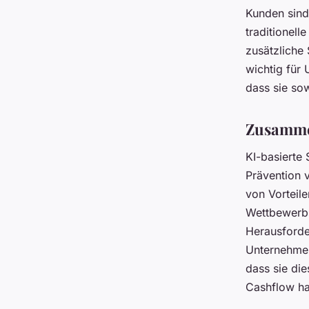
Kunden sind 
traditionell
zusätzliche 
wichtig für 
dass sie so
Zusamme
KI-basierte
Prävention 
von Vorteile
Wettbewerbs
Herausforde
Unternehmen
dass sie di
Cashflow h