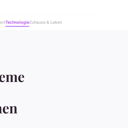
ort
Technologie
Zuhause & Leben
teme
hen