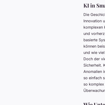
KI in Sm
Die Geschich
Innovation u
komplexen K
und vorherz
basierte Sy
können beis
und wie vie
Doch der vie
Sicherheit.
Anomalien i
so einfach 
so komplex 
Überwachung
Wie Unt