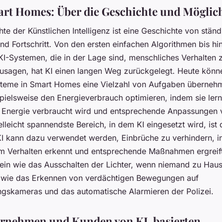
art Homes: Über die Geschichte und Möglic
te der Künstlichen Intelligenz ist eine Geschichte von ständ
nd Fortschritt. Von den ersten einfachen Algorithmen bis hi
I-Systemen, die in der Lage sind, menschliches Verhalten z
usagen, hat KI einen langen Weg zurückgelegt. Heute könn
steme in Smart Homes eine Vielzahl von Aufgaben übernehm
pielsweise den Energieverbrauch optimieren, indem sie ler
l Energie verbraucht wird und entsprechende Anpassungen
lleicht spannendste Bereich, in dem KI eingesetzt wird, ist 
 KI kann dazu verwendet werden, Einbrüche zu verhindern, i
m Verhalten erkennt und entsprechende Maßnahmen ergreift
sein wie das Ausschalten der Lichter, wenn niemand zu Hause
wie das Erkennen von verdächtigen Bewegungen auf
skameras und das automatische Alarmieren der Polizei.
ernehmen und Kunden von KI-basierten