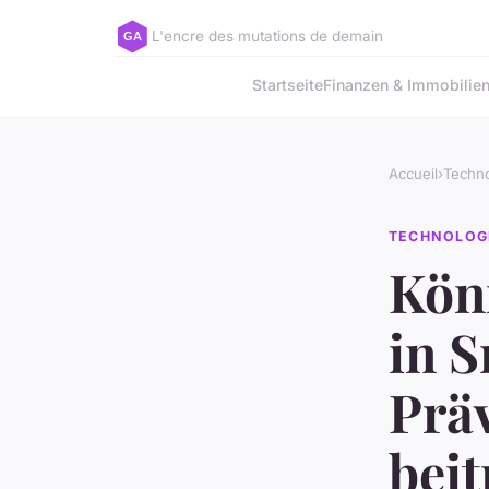
L'encre des mutations de demain
Startseite
Finanzen & Immobilie
Accueil
›
Techno
TECHNOLOG
Kön
in 
Prä
bei