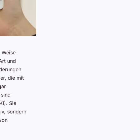
e Weise
Art und
nderungen
er, die mit
gar
 sind
KI). Sie
tiv, sondern
 von