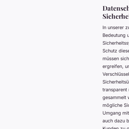
Datensch
Sicherhe
In unserer z
Bedeutung u
Sicherheits
Schutz dies
müssen sich
ergreifen, u
Verschlüsse
Sicherheits
transparent
gesammelt w
mögliche Si
Umgang mit 
auch dazu b
Kunden zu 