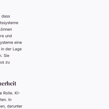
, dass
itssysteme
 können
ere und
systeme eine
 in der Lage
n. Sie
aus zu
herheit
e Rolle. KI-
en. In
en, darunter