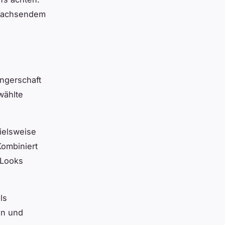
t wachsendem
angerschaft
wählte
ielsweise
Kombiniert
 Looks
ls
an und