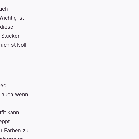
auch
ichtig ist
 diese
n Stücken
ch stilvoll
ied
, auch wenn
fit kann
eppt
er Farben zu