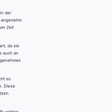
in der
ie angenehm
ser Zeit
rt, da sie
e auch an
angenehmes
cht so
n. Diese
itzen
ffs achten.