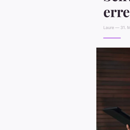
err
Laure — 31. M