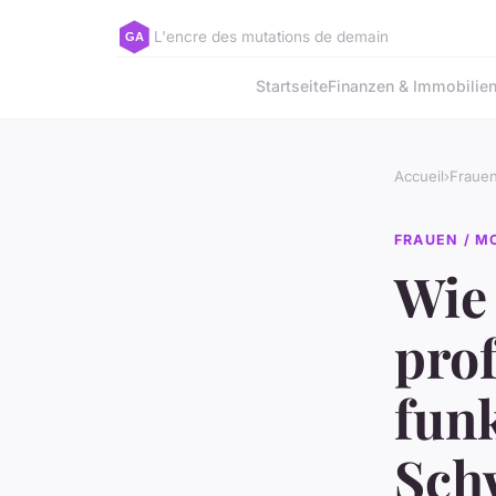
L'encre des mutations de demain
Startseite
Finanzen & Immobilie
Accueil
›
Fraue
FRAUEN / M
Wie
prof
funk
Sch