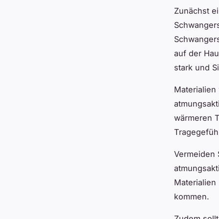
Zunächst ei
Schwangersc
Schwangersc
auf der Haut
stark und Si
Materialien
atmungsakti
wärmeren T
Tragegefüh
Vermeiden S
atmungsakti
Materialien
kommen.
Zudem sollt