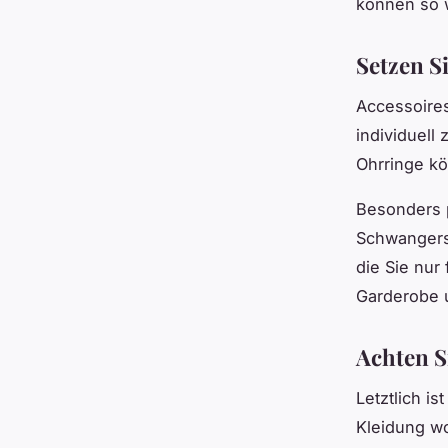
können so 
Setzen S
Accessoires
individuell 
Ohrringe kö
Besonders p
Schwangersc
die Sie nur
Garderobe u
Achten S
Letztlich i
Kleidung wo