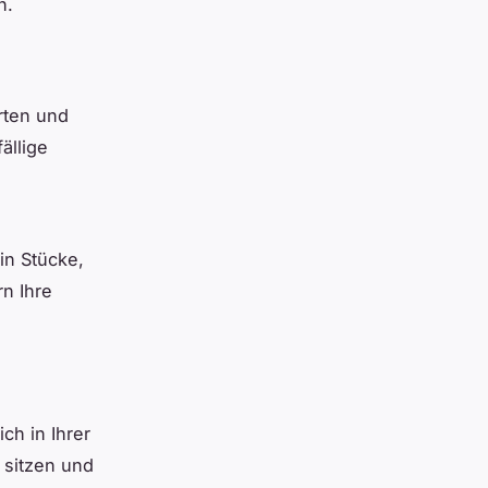
n.
rten und
ällige
in Stücke,
rn Ihre
ch in Ihrer
 sitzen und