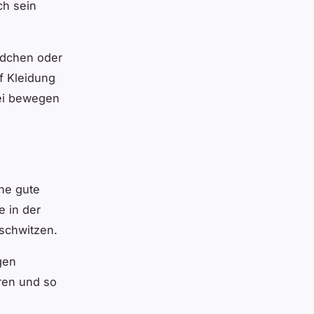
ch sein
ndchen oder
f Kleidung
rei bewegen
ne gute
 in der
schwitzen.
gen
ren und so