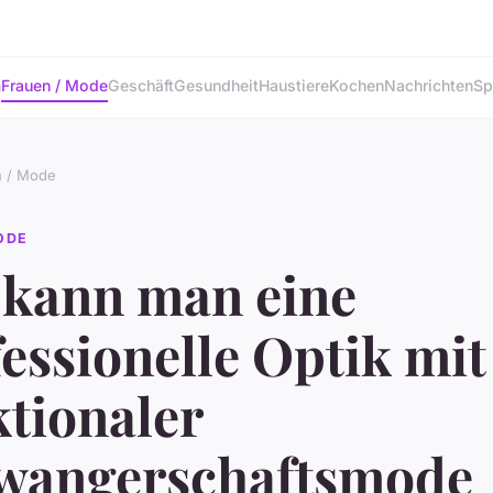
n
Frauen / Mode
Geschäft
Gesundheit
Haustiere
Kochen
Nachrichten
Sp
n / Mode
ODE
 kann man eine
essionelle Optik mit
tionaler
wangerschaftsmode