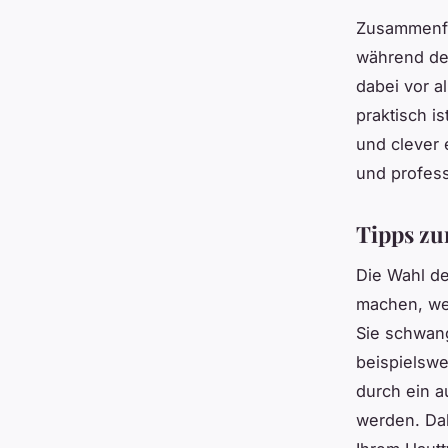
Zusammenfas
während der
dabei vor a
praktisch i
und clever 
und profess
Tipps zu
Die Wahl de
machen, wen
Sie schwang
beispielswe
durch ein a
werden. Dab