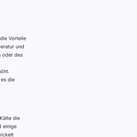
die Vorteile
eratur und
s oder des
höht.
 es die
Kälte die
d einige
ickelt