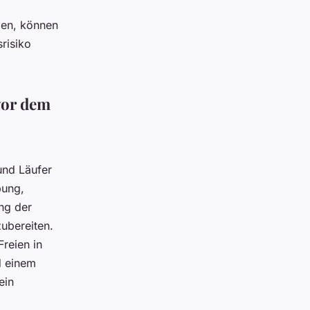
men, können
srisiko
vor dem
und Läufer
bung,
ng der
ubereiten.
reien in
d einem
ein