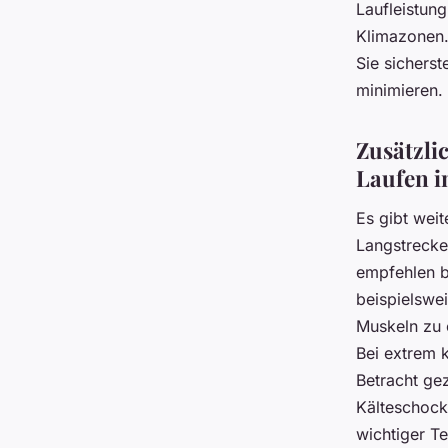
Laufleistun
Klimazonen.
Sie sicherst
minimieren.
Zusätzli
Laufen i
Es gibt wei
Langstrecken
empfehlen b
beispielswe
Muskeln zu 
Bei extrem 
Betracht ge
Kälteschock
wichtiger Te