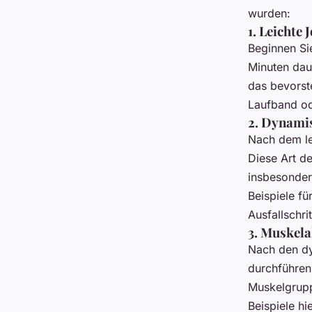
wurden:
1. Leichte 
Beginnen Si
Minuten dau
das bevorst
Laufband od
2. Dynami
Nach dem le
Diese Art de
insbesonder
Beispiele f
Ausfallschrit
3. Muskel
Nach den dy
durchführen
Muskelgrupp
Beispiele h