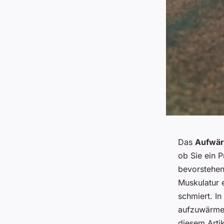
Das
Aufwä
ob Sie ein P
bevorstehen
Muskulatur 
schmiert. In
aufzuwärmen
diesem Artik