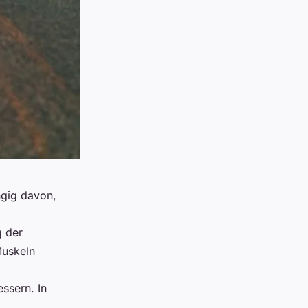
ngig davon,
g der
Muskeln
ssern. In