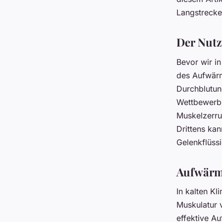
Langstrecke
Der Nut
Bevor wir in
des Aufwärm
Durchblutun
Wettbewerbs
Muskelzerrun
Drittens ka
Gelenkflüssi
Aufwärm
In kalten Kl
Muskulatur v
effektive Au