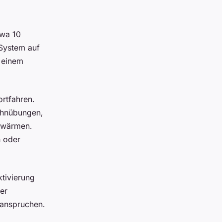
twa 10
-System auf
f einem
rtfahren.
Dehnübungen,
zuwärmen.
n oder
tivierung
er
eanspruchen.