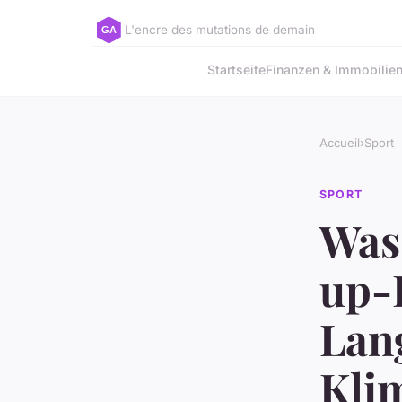
L'encre des mutations de demain
Startseite
Finanzen & Immobilie
Accueil
›
Sport
SPORT
Was
up-
Lang
Kli