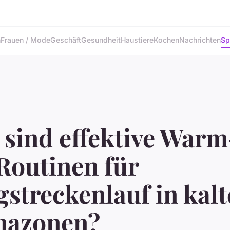
n
Frauen / Mode
Geschäft
Gesundheit
Haustiere
Kochen
Nachrichten
Sp
 sind effektive Warm
Routinen für
streckenlauf in kal
mazonen?