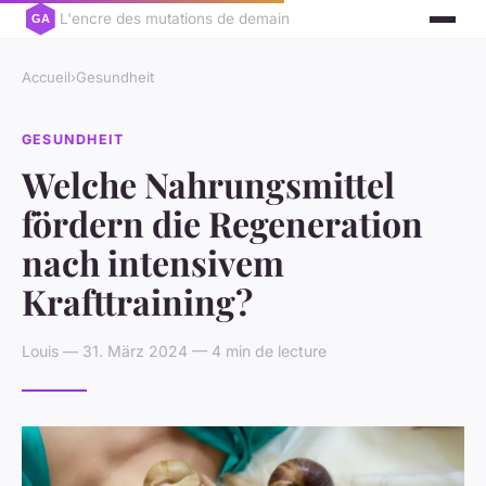
L'encre des mutations de demain
Accueil
›
Gesundheit
GESUNDHEIT
Welche Nahrungsmittel
fördern die Regeneration
nach intensivem
Krafttraining?
Louis — 31. März 2024 — 4 min de lecture