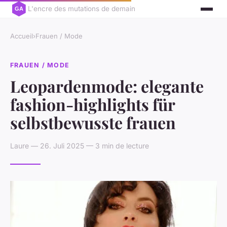
L'encre des mutations de demain
Accueil
›
Frauen / Mode
FRAUEN / MODE
Leopardenmode: elegante
fashion-highlights für
selbstbewusste frauen
Laure — 26. Juli 2025 — 3 min de lecture